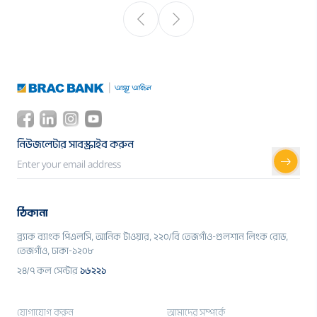
নিউজলেটার সাবস্ক্রাইব করুন
ঠিকানা
ব্র্যাক ব্যাংক পিএলসি, আনিক টাওয়ার, ২২০/বি তেজগাঁও-গুলশান লিংক রোড,
তেজগাঁও, ঢাকা-১২০৮
২৪/৭ কল সেন্টার
১৬২২১
যোগাযোগ করুন
আমাদের সম্পর্কে