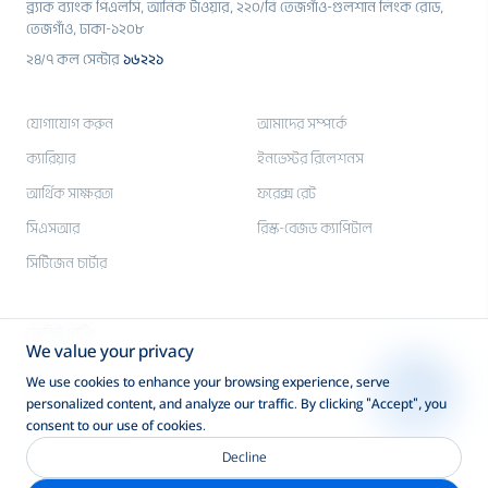
ব্র্যাক ব্যাংক পিএলসি, আনিক টাওয়ার, ২২০/বি তেজগাঁও-গুলশান লিংক রোড,
তেজগাঁও, ঢাকা-১২০৮
২৪/৭ কল সেন্টার
১৬২২১
যোগাযোগ করুন
আমাদের সম্পর্কে
ক্যারিয়ার
ইনভেস্টর রিলেশনস
আর্থিক সাক্ষরতা
ফরেক্স রেট
সিএসআর
রিস্ক-বেজড ক্যাপিটাল
সিটিজেন চার্টার
ক্রেডিট রেটিং
We value your privacy
মিডিয়া
We use cookies to enhance your browsing experience, serve
ই-টেন্ডার
personalized content, and analyze our traffic. By clicking "Accept", you
consent to our use of cookies.
SWIFT: BRAKBDDH
Decline