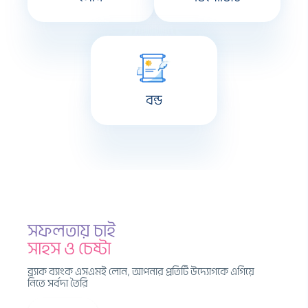
বন্ড
সফলতায় চাই
ভালো রাখে
হোক নিশ্চিন্ত
থাকুন এগিয়ে
সাহস ও চেষ্টা
ব্র‍্যাক ব্যাংক এসএমই লোন, আপনার প্রতিটি উদ্যোগকে এগিয়ে
নিতে সর্বদা তৈরি
নিজের ঠিকানা