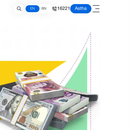
16221
Astha
EN
BN