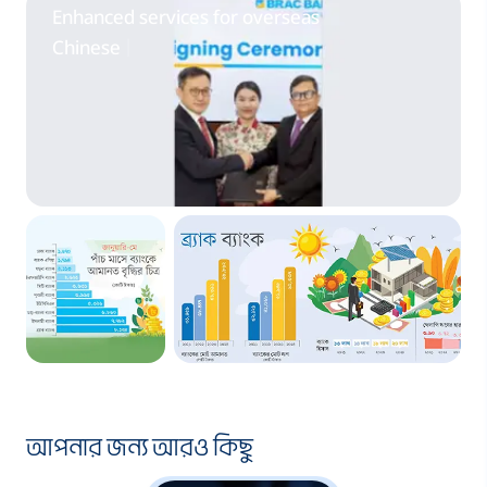
ডিজিটাল ব্যবস্থায় জোর
টেকসই ব্যাংকিংয়ে অনন্য
E
n
h
a
n
c
e
d
s
e
r
v
i
c
e
s
f
o
r
o
v
e
r
s
e
a
s
দিচ্ছে ব্র্যাক ব্যাংক
অবস্থানে ব্র্যাক ব্যাংক
C
h
i
n
e
s
e
c
o
m
m
u
|
আরও পড়ুন
আরও পড়ুন
আমানত বৃদ্ধিতে শীর্ষে ব্র্যাক
আরও জানুন
আপনার জন্য আরও কিছু