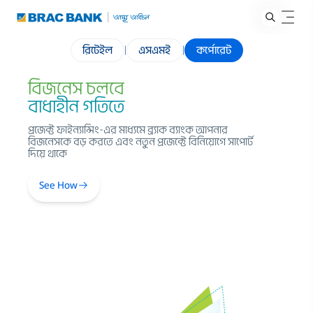
রিটেইল
|
এসএমই
|
কর্পোরেট
বিজনেস চলবে
বিশ্বজুড়ে
এগিয়ে থাকুন
বাধাহীন গতিতে
প্রজেক্ট ফাইন্যান্সিং-এর মাধ্যমে ব্র্যাক ব্যাংক আপনার
বিজনেসকে বড় করতে এবং নতুন প্রজেক্টে বিনিয়োগে সাপোর্ট
দিয়ে থাকে
See How