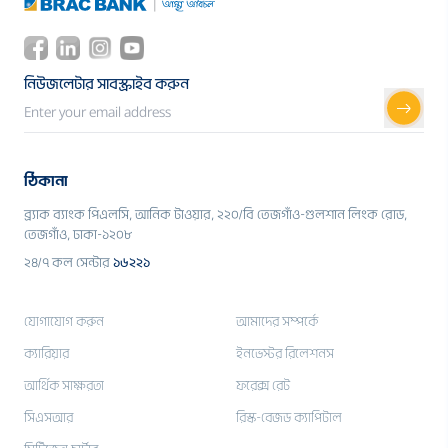
নিউজলেটার সাবস্ক্রাইব করুন
ঠিকানা
ব্র্যাক ব্যাংক পিএলসি, আনিক টাওয়ার, ২২০/বি তেজগাঁও-গুলশান লিংক রোড,
তেজগাঁও, ঢাকা-১২০৮
২৪/৭ কল সেন্টার
১৬২২১
যোগাযোগ করুন
আমাদের সম্পর্কে
ক্যারিয়ার
ইনভেস্টর রিলেশনস
আর্থিক সাক্ষরতা
ফরেক্স রেট
সিএসআর
রিস্ক-বেজড ক্যাপিটাল