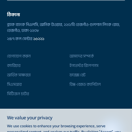
ঠিকানা
ব্র্যাক ব্যাংক পিএলসি, আনিক টাওয়ার, ২২০/বি তেজগাঁও-গুলশান লিংক রোড,
তেজগাঁও, ঢাকা-১২০৮
২৪/৭ কল সেন্টার
১৬২২১
যোগাযোগ করুন
আমাদের সম্পর্কে
ক্যারিয়ার
ইনভেস্টর রিলেশনস
আর্থিক সাক্ষরতা
ফরেক্স রেট
সিএসআর
রিস্ক-বেজড ক্যাপিটাল
সিটিজেন চার্টার
ক্রেডিট রেটিং
We value your privacy
মিডিয়া
We use cookies to enhance your browsing experience, serve
ই-টেন্ডার
personalized content, and analyze our traffic. By clicking "Accept", you